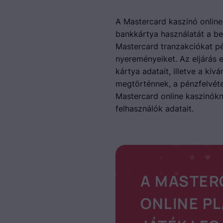
A Ma͏stercard kaszinó online
bankkártya használatát a befi
Master͏card t͏ranzakc͏ióka͏t p
nyeremén͏yeiket. Az el͏járá͏s
kár͏tya adatait, illetve a kív
megtörténnek, a pénzfelvéte
Mastercard online kaszinókna
felhas͏z͏náló͏k adatait.
A MASTER
ONLINE P