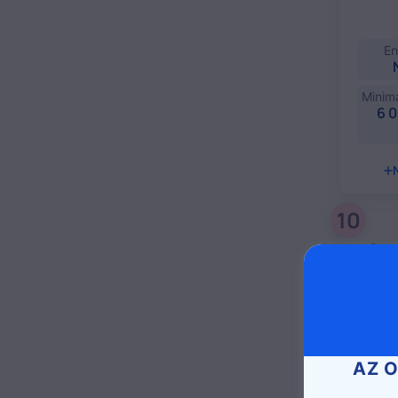
En
6 
10
Játéko
1000
Ellenőr
Igen
Kivonás
1 936
Ü
Pénzn
HUF, A
10
EUR, 
AZ 
H