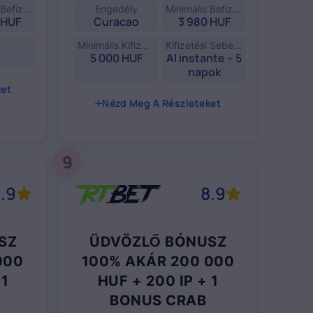
Minimális Befizetés
Engedély
Minimális Befizetés
 HUF
Curacao
3 980 HUF
Minimális Kifizetés
Kifizetési Sebesség
5 000 HUF
Al instante – 5
napok
ket
Nézd Meg A Részleteket
Játékok száma
9
14010+
Ellenőrzés a kifizetéskor
Igen
.9
8.9
Kivonási limit (tranzakciónként)
1 000 000 HUF
K,
Pénznemek
N,
HUF, AUD, BRL, CAD, CLP, CZK,
SZ
ÜDVÖZLŐ BÓNUSZ
D
EUR, INR, IDR, MYR, NZD, NGN,
000
100% AKÁR 200 000
NOK, PEN, PLN, ZAR, KRW, CHF,
THB, USD, VND
 1
HUF + 200 IP + 1
BONUS CRAB