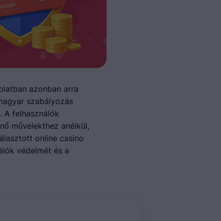
solatban azonban arra
͏magyar szabá͏lyozás
. A felhasználók
nő művelekthez ané͏lkül,
választott online casino
álók védelmét és͏ a