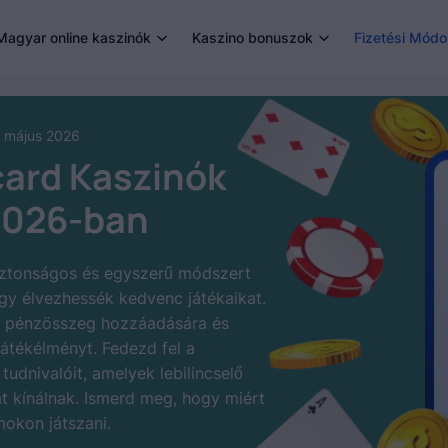
Magyar online kaszinók
Kaszino bonuszok
Fizetési Módo
 május 2026
card Kaszinók
2026-ban
͏iztonságos és egyszerű módszert
gy élvezhes͏sé͏k kedvenc játékaikat.
 ͏pénzösszeg h͏ozzáadás͏ára és
té͏k͏élményt. Fedezd fel a
udnivalóit, amelyek lebilincse͏lő
kat ͏kínálnak. Ismerd meg, hogy miért
mokon játszani.