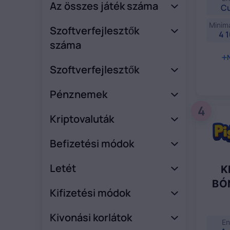
Az összes játék száma
C
Szoftverfejlesztők
4 
száma
Szoftverfejlesztők
Játéko
Pénznemek
9000
4
Ellenőr
Kriptovaluták
Igen
Kivonás
2 000
Befizetési módok
Pénzn
HUF, A
EUR, I
Letét
K
NGN, 
BÓ
ZAR, 
Kifizetési módok
Kivonási korlátok
En