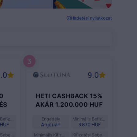
Hirdetési nyilatkozat
3
.0
9.0
0
HETI CASHBACK 15%
ÉS
AKÁR 1.200.000 HUF
Minimális Befizetés
Engedély
Minimális Befizetés
 HUF
Anjouan
3 870 HUF
Kifizetési Sebesség
Minimális Kifizetés
Kifizetési Sebesség