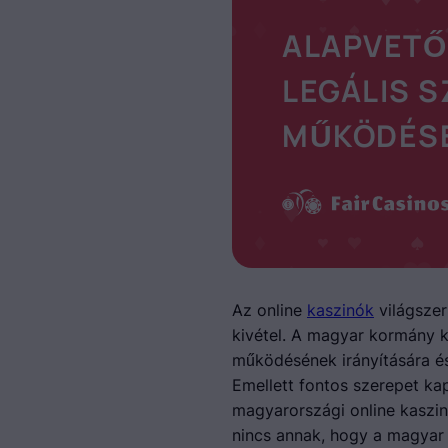
Visa
ALAPVETŐ
LEGÁLIS 
Pistolo Casino
MŰKÖDÉS
Részletek Elrejtése
Az online
kaszinók
világszer
kivétel. A magyar kormány k
működésének irányítására és
Emellett fontos szerepet ka
magyarországi online kaszin
nincs annak, hogy a magyar j