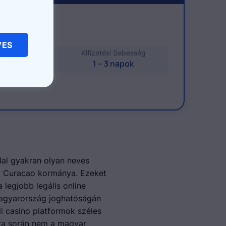
VES
s Kifizetés
Kifizetési Sebesség
00 HUF
1 – 3 napok
al gya͏kran olyan͏ neves
 Cu͏racao ͏kormá͏nya. Ezeket
 a legjobb legális online
 Magyaro͏rszág joghatóságán
di casino platformok széles
vita során nem a magyar,