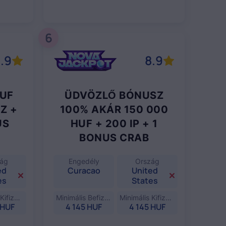
Mobil
6
Igen
Játékok száma
13610+
.9
8.9
k,
Játék Típusok
er,
Nyerőgépek, Rulett, Blackjack,
Bingó,
Baccarat, Kártyajátékok, Póker,
Videó Póker, Kockajátékok, Bingó,
HUF
ÜDVÖZLŐ BÓNUSZ
Kaparós sorsjegyek, Crash
Z +
100% AKÁR 150 000
Játékok, Kenó
llet,
Befizetési módok
US
HUF + 200 IP + 1
r,
Crypto Currencies, Jeton Wallet,
Utorg,
BONUS CRAB
Mastercard, MiFinity,
Paysafecard, Skrill, Skrill 1-Tap,
PlayID
ág
Engedély
Ország
Bankonbet Casino
ed
Curacao
United
Részletek Elrejtése
es
States
Minimális Kifizetés
Minimális Befizetés
Minimális Kifizetés
 HUF
4 145 HUF
4 145 HUF