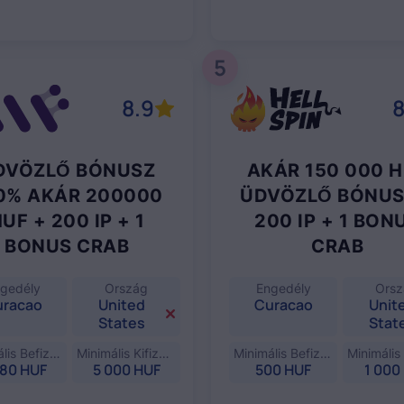
Mobil
Igen
Játékok száma
5
11000+
k száma
Játék Típusok
+
8.9
8
Nyerőgépek, Rulett, Blackjac
ípusok
Baccarat, Kártyajátékok, Pók
épek, Rulett, Blackjack,
Videó Póker, Kockajátékok, 
at, Kártyajátékok, Póker,
Kaparós sorsjegyek, Crash
 Póker, Kockajátékok, Bingó,
DVÖZLŐ BÓNUSZ
AKÁR 150 000 
Játékok, Kenó
ós sorsjegyek, Crash
Befizetési módok
0% AKÁR 200000
ÜDVÖZLŐ BÓNUS
ok, Kenó
Crypto Currencies, Jeton Wa
tési módok
UF + 200 IP + 1
200 IP + 1 BON
Mastercard, MiFinity, Netelle
ce Pay, Crypto Currencies,
Paysafecard, PlayID, Skrill, 
BONUS CRAB
CRAB
 Wallet, Mastercard,
Visa
ty, Paysafecard, PlayID,
Pistolo Casino
 Skrill 1-Tap, Visa
gedély
Ország
Engedély
Orsz
Részletek Elrejtése
uracao
United
Curacao
Unit
Részletek Elrejtése
States
Stat
Minimális Befizetés
Minimális Kifizetés
Minimális Befizetés
980 HUF
5 000 HUF
500 HUF
1 000