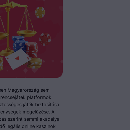
onbet Casino
zletek Elrejtése
esen Magyarország sem
erencsejáték platformok
tességes játék biztosítása.
ékenységek megelőzése. A
ozás szerint semmi akadálya
ő legális online kaszinók