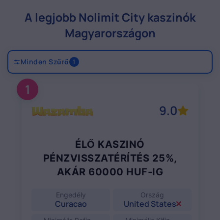
A legjobb Nolimit City kaszinók
Magyarországon
Minden Szűrő
1
1
9.0
ÉLŐ KASZINÓ
PÉNZVISSZATÉRÍTÉS 25%,
AKÁR 60000 HUF-IG
Engedély
Ország
Curacao
United States