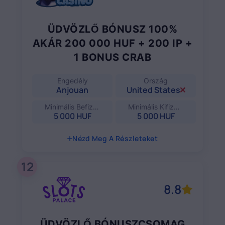
10000+
Élő
Igen
ÜDVÖZLŐ BÓNUSZ 100%
Játék Típusok
Nyerőgépek, Rulett, Blackjack, Baccarat,
AKÁR 200 000 HUF + 200 IP +
Kártyajátékok, Póker, Videó Póker,
1 BONUS CRAB
Kockajátékok, Bingó, Kaparós sorsjegyek,
Crash Játékok, Kenó
Engedély
Ország
Anjouan
United States
Minimális Befizetés
Minimális Kifizetés
5 000 HUF
5 000 HUF
Részletek Elrejtése
Nézd Meg A Részleteket
12
Nyerőgépek száma
8000+
8.8
Játékok száma
8500+
Élő
Igen
ÜDVÖZLŐ BÓNUSZCSOMAG