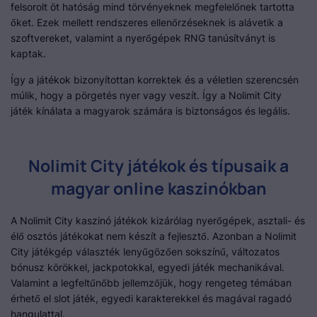
felsorolt öt hatóság mind törvényeknek megfelelőnek tartotta
őket. Ezek mellett rendszeres ellenőrzéseknek is alávetik a
szoftvereket, valamint a nyerőgépek RNG tanúsítványt is
kaptak.
Részletek Elrejtése
Így a játékok bizonyítottan korrektek és a véletlen szerencsén
múlik, hogy a pörgetés nyer vagy veszít. Így a Nolimit City
játék kínálata a magyarok számára is biztonságos és legális.
Nolimit City játékok és típusaik a
magyar online kaszinókban
A Nolimit City kaszinó játékok kizárólag nyerőgépek, asztali- és
élő osztós játékokat nem készít a fejlesztő. Azonban a Nolimit
City játékgép választék lenyűgözően sokszínű, változatos
bónusz körökkel, jackpotokkal, egyedi játék mechanikával.
Valamint a legfeltűnőbb jellemzőjük, hogy rengeteg témában
érhető el slot játék, egyedi karakterekkel és magával ragadó
hangulattal.