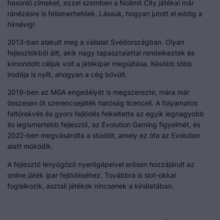
hasonló címeket, ezzel szemben a Nolimit City játékai már
ránézésre is felismerhetőek. Lássuk, hogyan jutott el eddig a
hírnévig!
2013-ban alakult meg a vállalat Svédországban. Olyan
fejlesztőkből állt, akik nagy tapasztalattal rendelkeztek és
kimondott céljuk volt a játékipar megújítása. Később több
irodája is nyílt, ahogyan a cég bővült.
2019-ben az MGA engedélyét is megszerezte, mára már
összesen öt szerencsejáték hatóság licenceli. A folyamatos
feltörekvés és gyors fejlődés felkeltette az egyik legnagyobb
és legismertebb fejlesztő, az Evolution Gaming figyelmét, és
2022-ben megvásárolta a stúdiót, amely ez óta az Evolution
alatt működik.
A fejlesztő lenyűgöző nyerőgépeivel erősen hozzájárult az
online játék ipar fejlődéséhez. Továbbra is slot-okkal
foglalkozik, asztali játékok nincsenek a kínálatában.