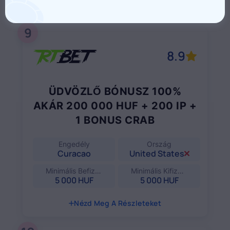
Nézd Meg A Részleteket
9
Nyerőgépek száma
7340+
8.9
Játékok száma
7870+
Élő
Igen
ÜDVÖZLŐ BÓNUSZ 100%
Játék Típusok
Nyerőgépek, Rulett, Blackjack, Baccarat,
AKÁR 200 000 HUF + 200 IP +
Kártyajátékok, Póker, Videó Póker,
1 BONUS CRAB
Kockajátékok, Bingó, Kaparós sorsjegyek,
Crash Játékok, Kenó
Engedély
Ország
Curacao
United States
Minimális Befizetés
Minimális Kifizetés
5 000 HUF
5 000 HUF
Részletek Elrejtése
Nézd Meg A Részleteket