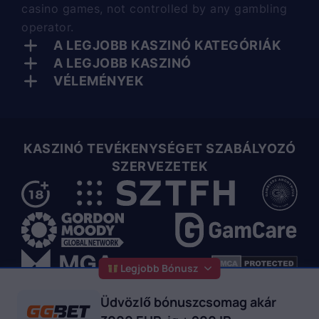
casino games, not controlled by any gambling
operator.
A LEGJOBB KASZINÓ KATEGÓRIÁK
A LEGJOBB KASZINÓ
VÉLEMÉNYEK
KASZINÓ TEVÉKENYSÉGET SZABÁLYOZÓ
SZERVEZETEK
Legjobb Bónusz
Üdvözlő bónuszcsomag akár