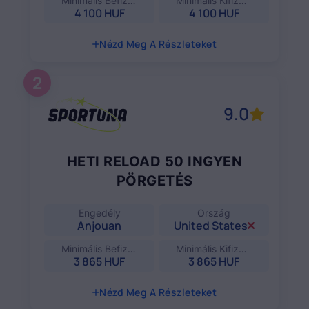
Minimális Befizetés
Minimális Kifizetés
4 100 HUF
4 100 HUF
Nézd Meg A Részleteket
2
Nyerőgépek száma
8500+
9.0
Játékok száma
9000+
Élő
Igen
HETI RELOAD 50 INGYEN
Játék Típusok
Nyerőgépek, Rulett, Blackjack, Baccarat,
PÖRGETÉS
Kártyajátékok, Póker, Videó Póker,
Kockajátékok, Bingó, Kaparós sorsjegyek,
Crash Játékok, Kenó
Engedély
Ország
Anjouan
United States
Minimális Befizetés
Minimális Kifizetés
3 865 HUF
3 865 HUF
Nézd Meg A Részleteket
Részletek Elrejtése