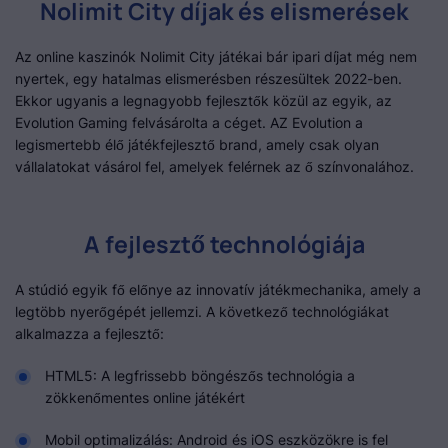
Nolimit City díjak és elismerések
Az online kaszinók Nolimit City játékai bár ipari díjat még nem
nyertek, egy hatalmas elismerésben részesültek 2022-ben.
Ekkor ugyanis a legnagyobb fejlesztők közül az egyik, az
Evolution Gaming felvásárolta a céget. AZ Evolution a
legismertebb élő játékfejlesztő brand, amely csak olyan
vállalatokat vásárol fel, amelyek felérnek az ő színvonalához.
A fejlesztő technológiája
A stúdió egyik fő előnye az innovatív játékmechanika, amely a
legtöbb nyerőgépét jellemzi. A következő technológiákat
alkalmazza a fejlesztő:
HTML5: A legfrissebb böngészős technológia a
zökkenőmentes online játékért
Mobil optimalizálás: Android és iOS eszközökre is fel