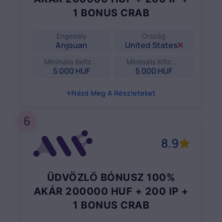
Kártyajátékok, Póker, Videó Póker,
1 BONUS CRAB
Kockajátékok, Bingó, Kaparós sorsjegyek,
Crash Játékok, Kenó
Engedély
Ország
Anjouan
United States
Minimális Befizetés
Minimális Kifizetés
Pistolo Casino
5 000 HUF
5 000 HUF
Részletek Elrejtése
Nézd Meg A Részleteket
6
Nyerőgépek száma
11900+
8.9
Játékok száma
13610+
Élő
Igen
ÜDVÖZLŐ BÓNUSZ 100%
Játék Típusok
Nyerőgépek, Rulett, Blackjack, Baccarat,
AKÁR 200000 HUF + 200 IP +
Kártyajátékok, Póker, Videó Póker,
1 BONUS CRAB
Kockajátékok, Bingó, Kaparós sorsjegyek,
Crash Játékok, Kenó