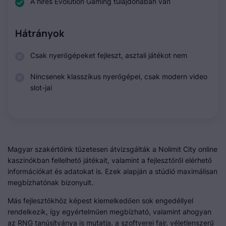
A híres Evolution Gaming tulajdonában van
Hátrányok
Csak nyerőgépeket fejleszt, asztali játékot nem
Nincsenek klasszikus nyerőgépei, csak modern video
slot-jai
Magyar szakértőink tüzetesen átvizsgálták a Nolimit City online
kaszinókban fellelhető játékait, valamint a fejlesztőről elérhető
információkat és adatokat is. Ezek alapján a stúdió maximálisan
megbízhatónak bizonyult.
Más fejlesztőkhöz képest kiemelkedően sok engedéllyel
rendelkezik, így egyértelműen megbízható, valamint ahogyan
az RNG tanúsítványa is mutatja, a szoftverei fair, véletlenszerű