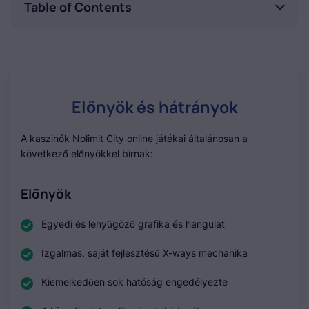
Table of Contents
Játékok száma
10500+
Szoftverfejlesztők száma
100+
Pénznemek
HUF, AUD, BRL, CAD, CLP, CZK, EUR, NZD, NOK,
PLN, CHF, USD
Előnyök és hátrányok
A kaszinók Nolimit City online játékai általánosan a
következő előnyökkel bírnak:
Részletek Elrejtése
Előnyök
Egyedi és lenyűgöző grafika és hangulat
Izgalmas, saját fejlesztésű X-ways mechanika
Kiemelkedően sok hatóság engedélyezte