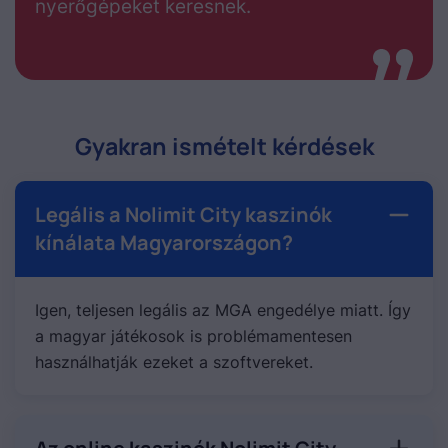
nyerőgépeket keresnek.
Gyakran ismételt kérdések
Legális a Nolimit City kaszinók
kínálata Magyarországon?
Igen, teljesen legális az MGA engedélye miatt. Így
a magyar játékosok is problémamentesen
használhatják ezeket a szoftvereket.