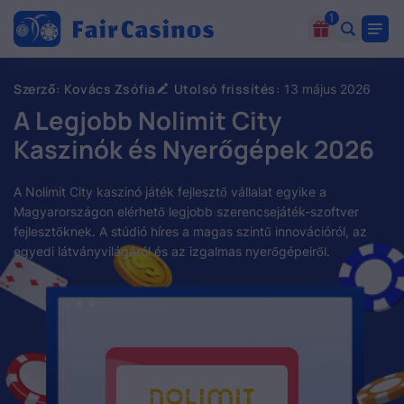
1
Szerző:
Kovács Zsófia
Utolsó frissítés:
13 május 2026
A Legjobb Nolimit City
Kaszinók és Nyerőgépek 2026
A Nolimit City kaszinó játék fejlesztő vállalat egyike a
Magyarországon elérhető legjobb szerencsejáték-szoftver
fejlesztőknek. A stúdió híres a magas szintű innovációról, az
egyedi látványvilágáról és az izgalmas nyerőgépeiről.