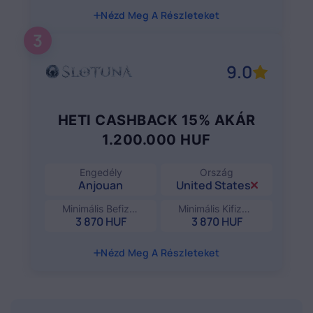
Nézd Meg A Részleteket
Részletek Elrejtése
3
Kifizetési sebesség
9.0
Al instante – 3 napok
Játékok száma
10000+
Szoftverfejlesztők száma
HETI CASHBACK 15% AKÁR
90+
Pénznemek
1.200.000 HUF
HUF, AUD, CAD, CLP, CZK, EUR, NZD, NOK, PEN,
PLN, CHF, USD
Engedély
Ország
Anjouan
United States
Minimális Befizetés
Minimális Kifizetés
3 870 HUF
3 870 HUF
Nézd Meg A Részleteket
Részletek Elrejtése
Kifizetési sebesség
Al instante – 3 napok