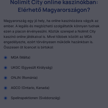
Nolimit City online kaszinókban:
Elérhető Magyarországon?
Magyarország egy jó hely, ha online kaszinózásra vágyik az
ember. A legális és megbízható szolgáltatók könnyen tudnak
ezen a piacon érvényesülni. Köztük szerepel a Nolimit City
kaszinó online játékaival is. Mivel többek között az MGA
engedélyezte, ezért törvényesen működik hazánkban is.
Összesen öt licencet is birtokol:
MGA (Málta)
UKGC (Egyesült Királyság)
ONJN (Románia)
AGCO (Ontario, Kanada)
Spelinspektionen (Svédország)