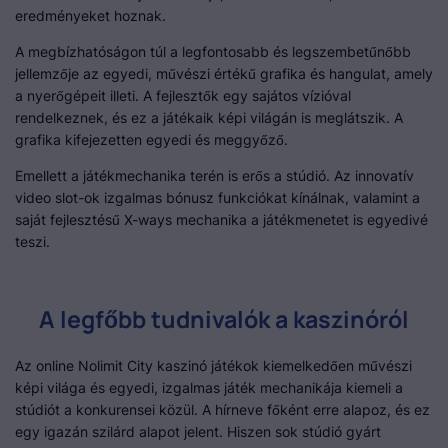
eredményeket hoznak.
A megbízhatóságon túl a legfontosabb és legszembetűnőbb
jellemzője az egyedi, művészi értékű grafika és hangulat, amely
a nyerőgépeit illeti. A fejlesztők egy sajátos vízióval
rendelkeznek, és ez a játékaik képi világán is meglátszik. A
grafika kifejezetten egyedi és meggyőző.
Emellett a játékmechanika terén is erős a stúdió. Az innovatív
video slot-ok izgalmas bónusz funkciókat kínálnak, valamint a
saját fejlesztésű X-ways mechanika a játékmenetet is egyedivé
teszi.
A legfőbb tudnivalók a kaszinóról
Az online Nolimit City kaszinó játékok kiemelkedően művészi
képi világa és egyedi, izgalmas játék mechanikája kiemeli a
stúdiót a konkurensei közül. A hírneve főként erre alapoz, és ez
egy igazán szilárd alapot jelent. Hiszen sok stúdió gyárt