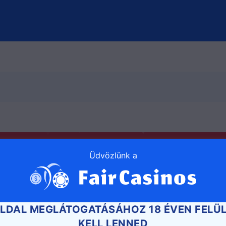
Játék Típusok
Játék
lackjack,
Nyerőgépek, Rulett, Blackjack,
Nyer
ok, Póker,
Baccarat, Kártyajátékok, Póker,
Bacc
tékok, Bingó,
Videó Póker, Kockajátékok, Bingó,
Vide
 Crash
Kaparós sorsjegyek, Crash
Játé
Játékok, Kenó
129
Játékok száma
Befiz
8910+
Cryp
MiFi
Befizetési módok
astercard,
Crypto Currencies, Mastercard,
Skril
ysafecard,
MiFinity, Neteller, Paysafecard,
Kript
1-Tap
Skrill, Skrill 1-Tap
Bitc
(USD
Kriptovaluták
eum (ETH),
Bitcoin (BTC), Ethereum (ETH),
(DO
Litecoin
Tether USDt (USDT), Litecoin
XRP (XRP),
(LTC), USDC (USDC), XRP (XRP),
Üdvözlünk a
ecoin
Cardano (ADA), Dogecoin
K ÉS SZABÁLYOZÁS
rejtése
Részletek Elrejtése
h (BCH)
(DOGE), Bitcoin Cash (BCH)
E KASZINÓ
OLDAL MEGLÁTOGATÁSÁHOZ 18 ÉVEN FELÜL
ÉVEL
KELL LENNED