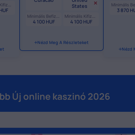
Curacao
United
Minimális Kifizetés
States
 HUF
3 870 H
Minimális Befizetés
Minimális Kifizetés
4 100 HUF
4 100 HUF
Nézd Meg A Részleteket
et
Nézd 
Befizetési módok
Binance Pay, Crypto Currencies,
Befizetési mó
Jeton Wallet, Mastercard,
nk,
Crypto Curr
MiFinity, Paysafecard, PlayID,
r,
Mastercard, 
Skrill, Skrill 1-Tap, Visa
Skrill
Paysafecard,
Játékok száma
1-Tap
bb Új online kaszinó 2026
9000+
Játékok szám
Kifizetési sebesség
10500+
1 – 3 napok
Kifizetési se
Alapítás éve
Al instante
2019
Alapítás éve
2024