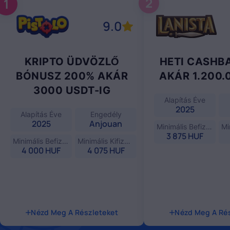
2
1
9.0
Részletek Elrejtése
KRIPTO ÜDVÖZLŐ
HETI CASHB
BÓNUSZ 200% AKÁR
AKÁR 1.200.
3000 USDT-IG
Alapítás Éve
2025
Alapítás Éve
Engedély
2025
Anjouan
Minimális Befizetés
3 875 HUF
Minimális Befizetés
Minimális Kifizetés
4 000 HUF
4 075 HUF
Nézd Meg A Részleteket
Nézd Meg A Ré