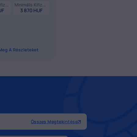
Minimális Befizetés
Minimális Kifizetés
UF
3 870 HUF
Meg A Részleteket
dok
encies, Jeton Bank,
MiFinity, Neteller,
 Revolut, Skrill, Skrill
a
besség
 – 3 napok
Összes Megtekintése