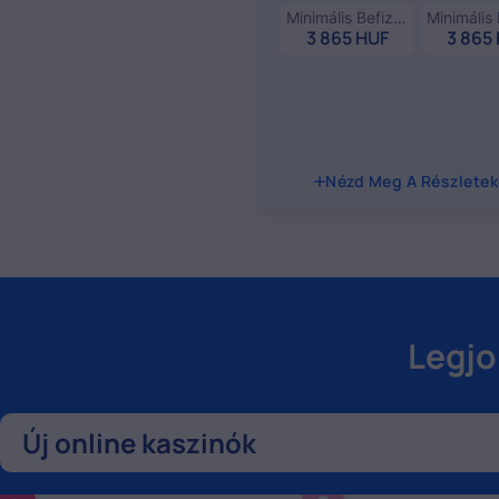
Minimális Befizetés
3 865 HUF
3 865
Nézd Meg A Részletek
Befizetési módok
Crypto Currencies, Jeton Ba
Mastercard, MiFinity, Netelle
Paysafecard, Revolut, Skrill, 
1-Tap
Legjo
Játékok száma
10000+
Kifizetési sebesség
Al instante – 3 napok
Új online kaszinók
Alapítás éve
2022