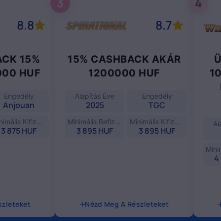
3
4
8.8
8.7
Részletek Elrejtése
Rés
ACK 15%
15% CASHBACK AKÁR
Ü
000 HUF
1200000 HUF
1
Engedély
Alapítás Éve
Engedély
Anjouan
2025
TGC
Minimális Kifizetés
Minimális Befizetés
Minimális Kifizetés
Al
3 875 HUF
3 895 HUF
3 895 HUF
4
szleteket
Nézd Meg A Részleteket