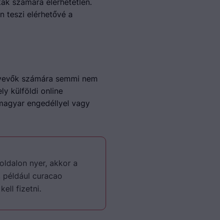
ak szá͏mára elérhetetlen.
n teszi elérhetővé a
ztvevők számára semmi nem
ly külföldi online
magyar engedéllyel v͏agy
oldalon nyer, akkor a
 például curacao
ell fizetni.