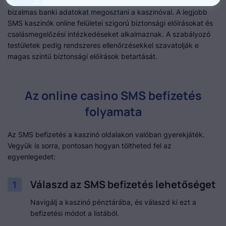
tranzakciókat a mobilhálózat-üzemeltetők kezelik, nem kell
bizalmas banki adatokat megosztani a kaszinóval. A legjobb
SMS kaszinók online felületei szigorú biztonsági előírásokat és
csalásmegelőzési intézkedéseket alkalmaznak. A szabályozó
testületek pedig rendszeres ellenőrzésekkel szavatolják e
magas szintű biztonsági előírások betartását.
Részletek Elrejtése
Az online casino SMS befizetés
folyamata
Az SMS befizetés a kaszinó oldalakon valóban gyerekjáték.
Vegyük is sorra, pontosan hogyan töltheted fel az
egyenlegedet:
Válaszd az SMS befizetés lehetőséget
Navigálj a kaszinó pénztárába, és válaszd ki ezt a
befizetési módot a listából.