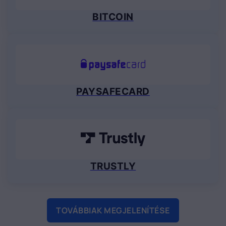
BITCOIN
PAYSAFECARD
TRUSTLY
TOVÁBBIAK MEGJELENÍTÉSE