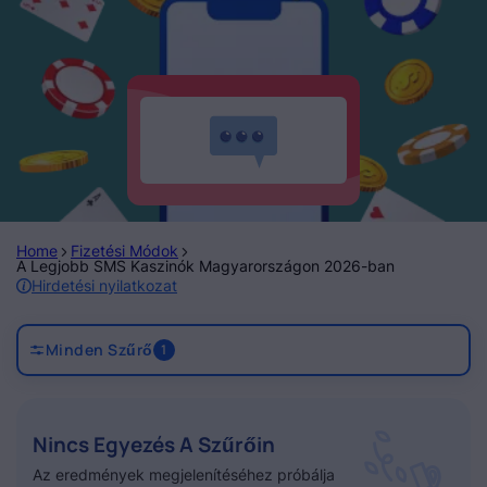
Home
Fizetési Módok
A Legjobb SMS Kaszinók Magyarországon 2026-ban
Hirdetési nyilatkozat
Minden Szűrő
1
Nincs Egyezés A Szűrőin
Az eredmények megjelenítéséhez próbálja