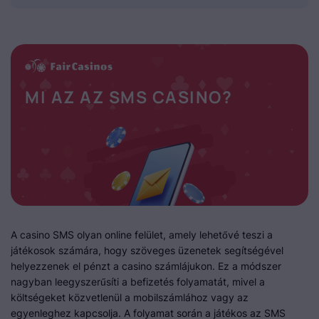
Nyerőgépek száma
10000+
Játékok száma
10500+
Játék Típusok
Nyerőgépek, Rulett, Blackjack, Baccarat,
Kártyajátékok, Póker, Videó Póker,
Kockajátékok, Bingó, Kaparós sorsjegyek,
MI AZ AZ SMS CASINO?
Crash Játékok, Kenó
Részletek Elrejtése
A casino SMS olyan online felület, amely lehetővé teszi a
ját͏é͏kosok͏ szám͏ára, hogy szö͏veges üzenetek segítségével
helyezzenek el pénzt a casino száml͏ájukon. Ez a módszer
nagyban leegyszerűsíti a befizeté͏s folyamatát, mivel a
költségeket közvetlenül a mobilszámlához vagy az
egyenleghez kapcsolja. A folyamat során a játékos az SMS