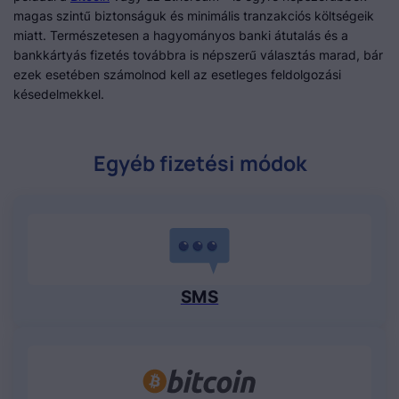
magas szintű biztonságuk és minimális tranzakciós költségeik
miatt. Természetesen a hagyományos banki átutalás és a
bankkártyás fizetés továbbra is népszerű választás marad, bár
ezek esetében számolnod kell az esetleges feldolgozási
késedelmekkel.
Egyéb fizetési módok
SMS