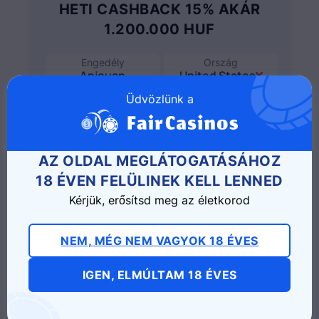
HETI CASHBACK 15% AKÁR
Crypto Currencies, Jeton Bank, Mastercard,
MiFinity, Neteller, Paysafecard, Revolut, Skrill,
1.200.000 HUF
Skrill 1-Tap
Engedély
Ország
Anjouan
United States
Üdvözlünk a
Minimális Befizetés
Minimális Kifizetés
3 870 HUF
3 870 HUF
Nézd Meg A Részleteket
Részletek Elrejtése
AZ OLDAL MEGLÁTOGATÁSÁHOZ
18 ÉVEN FELÜLINEK KELL LENNED
Ellenőrzés a kifizetéskor
Kérjük, erősítsd meg az életkorod
Igen
Biztonságos az online SMS kaszinó
Kivonási limit (tranzakciónként)
1 934 760 HUF
használata?
NEM, MÉG NEM VAGYOK 18 ÉVES
Befizetési módok
Crypto Currencies, Jeton Bank, Mastercard,
MiFinity, Neteller, Paysafecard, Revolut, Skrill,
Az engedélyezett és szabályozott online kaszinó SMS oldalak
IGEN, ELMÚLTAM 18 ÉVES
Skrill 1-Tap
használata biztonságos. A titkosítás garantálja a személyes és
pénzügyi adatok védelmét az átvitel során. Mivel a