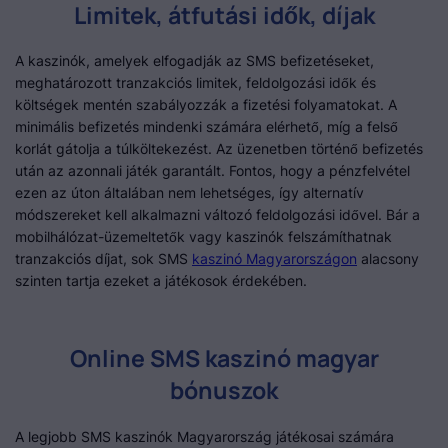
Limitek, átfutási idők, díjak
A kaszinók, amelyek elfogadják az SMS befizetéseket,
meghatározott tranzakciós limitek, feldolgozási idők és
költségek mentén szabályozzák a fizetési folyamatokat. A
minimális befizetés mindenki számára elérhető, míg a felső
korlát gátolja a túlköltekezést. Az üzenetben történő befizetés
után az azonnali játék garantált. Fontos, hogy a pénzfelvétel
ezen az úton általában nem lehetséges, így alternatív
módszereket kell alkalmazni változó feldolgozási idővel. Bár a
mobilhálózat-üzemeltetők vagy kaszinók felszámíthatnak
tranzakciós díjat, sok SMS
kaszinó Magyarországon
alacsony
szinten tartja ezeket a játékosok érdekében.
Online SMS kaszinó magyar
bónuszok
A legjobb SMS kaszinók Magyarország játékosai számára