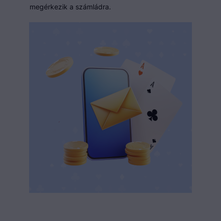
megérkezik a számládra.