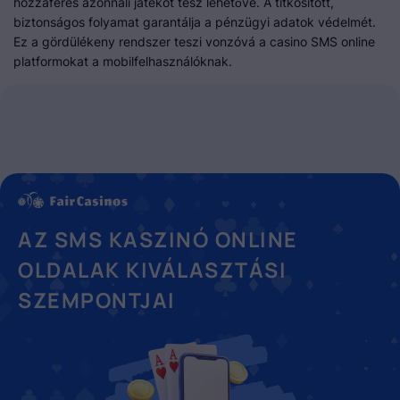
hozzáférés azonnali játékot tesz lehetővé. A titkosított,
biztonságos folyamat garantálja a pénzügyi adatok védelmét.
Ez a gördülékeny rendszer teszi vonzóvá a casino SMS online
platformokat a mobilfelhasználóknak.
AZ SMS KASZINÓ ONLINE
OLDALAK KIVÁLASZTÁSI
SZEMPONTJAI