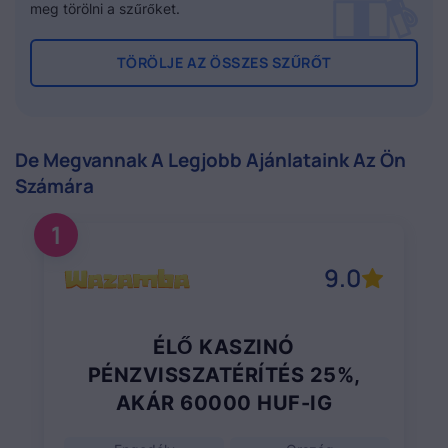
meg törölni a szűrőket.
TÖRÖLJE AZ ÖSSZES SZŰRŐT
De Megvannak A Legjobb Ajánlataink Az Ön
Számára
1
9.0
ÉLŐ KASZINÓ
PÉNZVISSZATÉRÍTÉS 25%,
AKÁR 60000 HUF-IG