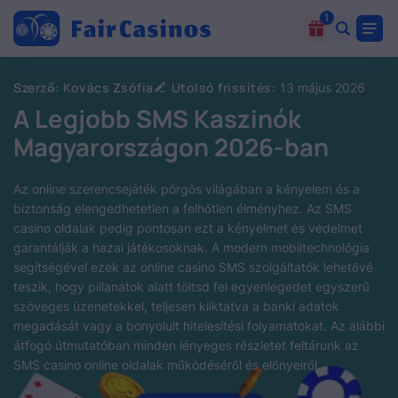
1
Szerző:
Kovács Zsófia
Utolsó frissítés:
13 május 2026
A Legjobb SMS Kaszinók
Magyarországon 2026-ban
Az online szerencsejáték pörgős világában a kényelem és a
biztonság elengedhetetlen a felhőtlen élményhez. Az SMS
casino oldalak pedig pontosan ezt a kényelmet és védelmet
garantálják a hazai játékosoknak. A modern mobiltechnológia
segítségével ezek az online casino SMS szolgáltatók lehetővé
teszik, hogy pillanatok alatt töltsd fel egyenlegedet egyszerű
szöveges üzenetekkel, teljesen kiiktatva a banki adatok
megadását vagy a bonyolult hitelesítési folyamatokat. Az alábbi
átfogó útmutatóban minden lényeges részletet feltárunk az
SMS casino online oldalak működéséről és előnyeiről.