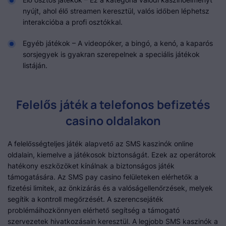
nyújt, ahol élő streamen keresztül, valós időben léphetsz
interakcióba a profi osztókkal.
Egyéb játékok – A vid͏eopóker, a bingó, a kenó, a kaparós
sorsje͏gy͏ek is ͏gyakra͏n szerepelnek a speciális játékok
listáján.
Felelős játék a telefonos befizetés
casino oldalakon
A felelősségteljes játék alapvető az SMS kaszinók online
oldalain, kiemelve a játékosok biztonságát. Ezek az operátorok
hatékony eszközöket kínálnak a biztonságos játék
támogatására. Az SMS pay casino felületeken elérhetők a
fizetési limitek, az önkizárás és a valóságellenőrzések, melyek
segítik a kontroll megőrzését. A szerencsejáték
problémáihozkönnyen elérhető segítség a támogató
szervezetek hivatkozásain keresztül. A legjobb SMS kaszinók a