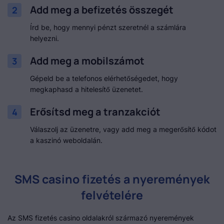
Add meg a befizetés összegét
Írd be, hogy mennyi pénzt szeretnél a számlára
helyezni.
Add meg a mobilszámot
Gépeld be a telefonos elérhetőségedet, hogy
megkaphasd a hitelesítő üzenetet.
Erősítsd meg a tranzakciót
Válaszolj az üzenetre, vagy add meg a megerősítő kódot
a kaszinó weboldalán.
SMS casino fizetés a nyeremények
felvételére
Az SMS fizetés casino oldalakról származó nyeremények