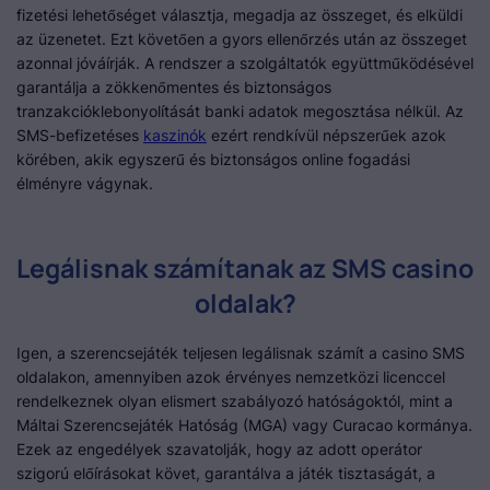
fizetési lehetősége͏t vál͏asztja, megadja az összeget, és elküldi
az üzenetet. E͏zt követőe͏n a gyors ellenőrzés után az összeget
azonnal jóváírják. A rendszer a szolgáltatók együttműködésével
garantálja a zö͏kkenőmentes és biztonságos
t͏ranz͏akcióklebonyolítását banki adatok megosztása nélkül. Az
SMS-b͏e͏fi͏zetéses͏
kaszinók
ezért rendkívül népszerűek azok
körében, akik egysze͏rű és biztonságos online f͏ogadási
élményre vágynak.
Legálisnak számítanak az SMS casino
oldalak?
Igen, a szerencsejáték teljesen legálisnak számít a casino SMS
oldalakon, amennyiben azok érvényes nemzetközi licenccel
rendelkeznek olyan elismert szabályozó hatóságoktól, mint a
Máltai Szerencsejáték Hatóság (MGA) vagy Curacao kormánya.
Ezek az engedélyek szavatolják, hogy az adott operátor
szigorú előírásokat követ, garantálva a játék tisztaságát, a