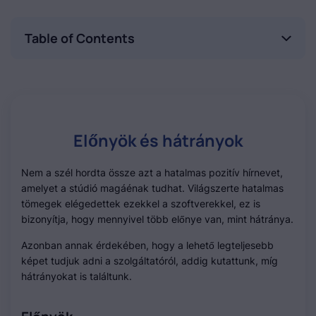
Kifizetési sebesség
1 – 3 napok
Table of Contents
Játékok száma
11000+
Szoftverfejlesztők száma
90+
Pénznemek
HUF, AUD, CAD, CLP, CZK, EUR, NZD, NOK, PEN,
PLN, CHF, USD
Előnyök és hátrányok
Nem a szél hordta össze azt a hatalmas pozitív hírnevet,
amelyet a stúdió magáénak tudhat. Világszerte hatalmas
tömegek elégedettek ezekkel a szoftverekkel, ez is
Pistolo Casino
bizonyítja, hogy mennyivel több előnye van, mint hátránya.
Részletek Elrejtése
Azonban annak érdekében, hogy a lehető legteljesebb
képet tudjuk adni a szolgáltatóról, addig kutattunk, míg
hátrányokat is találtunk.