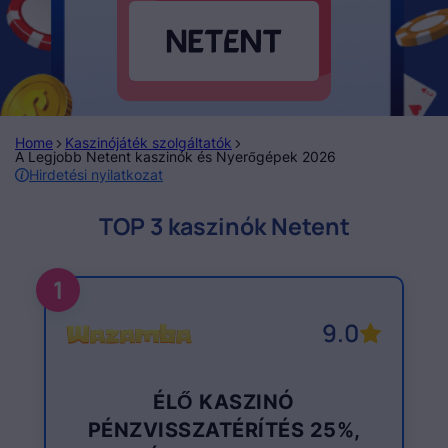
Home
Kaszinójáték szolgáltatók
A Legjobb Netent kaszinók és Nyerőgépek 2026
Hirdetési nyilatkozat
TOP 3 kaszinók Netent
1
9.0
ÉLŐ KASZINÓ
PÉNZVISSZATÉRÍTÉS 25%,