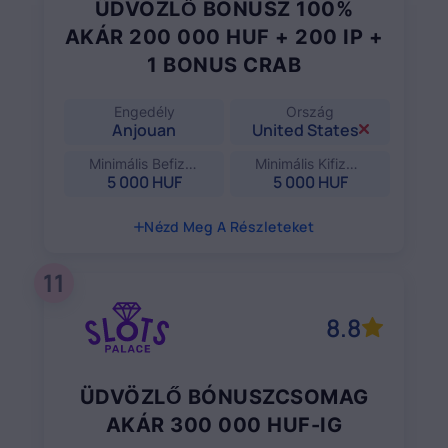
ÜDVÖZLŐ BÓNUSZ 100%
Játék Típusok
Nyerőgépek, Rulett, Blackjack, Baccarat,
AKÁR 200 000 HUF + 200 IP +
Kártyajátékok, Póker, Videó Póker,
1 BONUS CRAB
Kockajátékok, Bingó, Kaparós sorsjegyek,
Crash Játékok, Kenó
Engedély
Ország
Anjouan
United States
Minimális Befizetés
Minimális Kifizetés
5 000 HUF
5 000 HUF
Részletek Elrejtése
Nézd Meg A Részleteket
11
Nyerőgépek száma
8000+
8.8
Játékok száma
8500+
Élő
Igen
ÜDVÖZLŐ BÓNUSZCSOMAG
Játék Típusok
Nyerőgépek, Rulett, Blackjack, Baccarat,
AKÁR 300 000 HUF-IG
Kártyajátékok, Póker, Videó Póker,