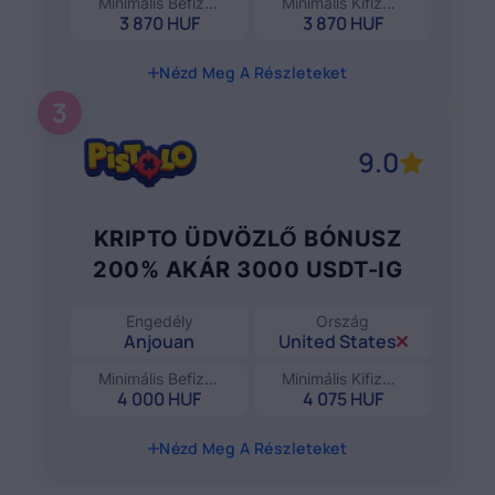
Minimális Befizetés
Minimális Kifizetés
3 870 HUF
3 870 HUF
Nézd Meg A Részleteket
Részletek Elrejtése
3
Kifizetési sebesség
9.0
Al instante – 3 napok
Játékok száma
10500+
Szoftverfejlesztők száma
KRIPTO ÜDVÖZLŐ BÓNUSZ
100+
Pénznemek
200% AKÁR 3000 USDT-IG
HUF, AUD, BRL, CAD, CLP, CZK, EUR, NZD, NOK,
PLN, CHF, USD
Engedély
Ország
Anjouan
United States
Minimális Befizetés
Minimális Kifizetés
4 000 HUF
4 075 HUF
Nézd Meg A Részleteket
Részletek Elrejtése