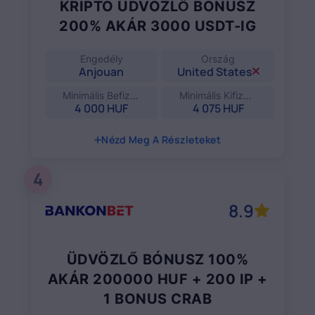
KRIPTO ÜDVÖZLŐ BÓNUSZ
Játék Típusok
Nyerőgépek, Rulett, Blackjack, Baccarat,
200% AKÁR 3000 USDT-IG
Kártyajátékok, Póker, Videó Póker,
Kockajátékok, Bingó, Kaparós sorsjegyek,
Crash Játékok, Kenó
Engedély
Ország
Anjouan
United States
Minimális Befizetés
Minimális Kifizetés
4 000 HUF
4 075 HUF
Nézd Meg A Részleteket
Részletek Elrejtése
4
Nyerőgépek száma
10000+
8.9
Játékok száma
11000+
Élő
Igen
ÜDVÖZLŐ BÓNUSZ 100%
Játék Típusok
Nyerőgépek, Rulett, Blackjack, Baccarat,
AKÁR 200000 HUF + 200 IP +
Kártyajátékok, Póker, Videó Póker,
1 BONUS CRAB
Kockajátékok, Bingó, Kaparós sorsjegyek,
Crash Játékok, Kenó