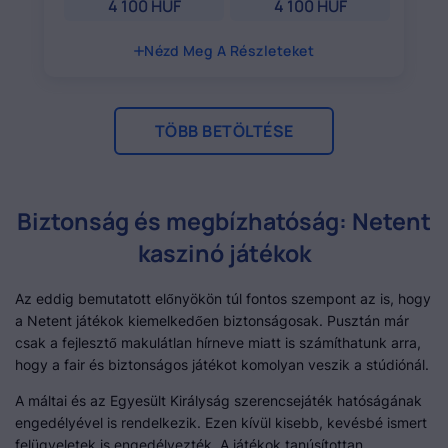
4 100 HUF
4 100 HUF
Nézd Meg A Részleteket
Részletek Elrejtése
Nyerőgépek száma
TÖBB BETÖLTÉSE
7000+
Játékok száma
7200+
Élő
Igen
Biztonság és megbízhatóság: Netent
Játék Típusok
Nyerőgépek, Rulett, Blackjack, Baccarat,
kaszinó játékok
Kártyajátékok, Póker, Videó Póker,
Kockajátékok, Bingó, Kaparós sorsjegyek,
Crash Játékok, Kenó
Az eddig bemutatott előnyökön túl fontos szempont az is, hogy
a Netent játékok kiemelkedően biztonságosak. Pusztán már
csak a fejlesztő makulátlan hírneve miatt is számíthatunk arra,
hogy a fair és biztonságos játékot komolyan veszik a stúdiónál.
A máltai és az Egyesült Királyság szerencsejáték hatóságának
Részletek Elrejtése
engedélyével is rendelkezik. Ezen kívül kisebb, kevésbé ismert
felügyeletek is engedélyezték. A játékok tanúsítottan