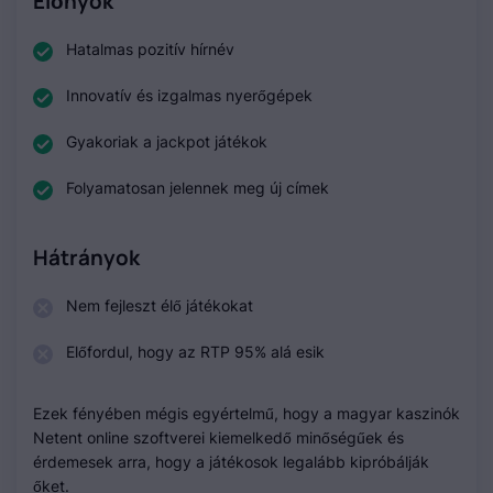
Előnyök
Hatalmas pozitív hírnév
Innovatív és izgalmas nyerőgépek
Gyakoriak a jackpot játékok
Folyamatosan jelennek meg új címek
Hátrányok
Nem fejleszt élő játékokat
Előfordul, hogy az RTP 95% alá esik
Ezek fényében mégis egyértelmű, hogy a magyar kaszinók
Netent online szoftverei kiemelkedő minőségűek és
érdemesek arra, hogy a játékosok legalább kipróbálják
őket.