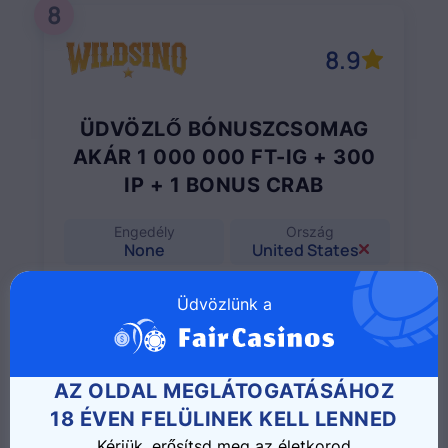
8
Nyerőgépek száma
7340+
8.9
Játékok száma
7870+
Élő
Igen
ÜDVÖZLŐ BÓNUSZCSOMAG
Játék Típusok
Nyerőgépek, Rulett, Blackjack, Baccarat,
AKÁR 1 000 000 FT-IG + 300
Kártyajátékok, Póker, Videó Póker,
IP + 1 BONUS CRAB
Kockajátékok, Bingó, Kaparós sorsjegyek,
Crash Játékok, Kenó
Engedély
Ország
None
United States
Minimális Befizetés
Minimális Kifizetés
4 000 HUF
6 000 HUF
Üdvözlünk a
Részletek Elrejtése
Nézd Meg A Részleteket
AZ OLDAL MEGLÁTOGATÁSÁHOZ
9
Nyerőgépek száma
18 ÉVEN FELÜLINEK KELL LENNED
9500+
8.9
Kérjük, erősítsd meg az életkorod
Játékok száma