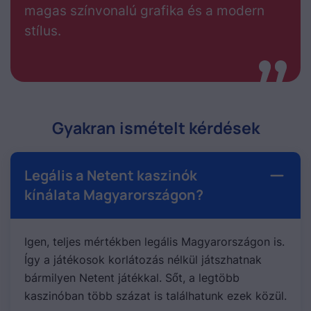
magas színvonalú grafika és a modern
stílus.
Gyakran ismételt kérdések
Legális a Netent kaszinók
kínálata Magyarországon?
Igen, teljes mértékben legális Magyarországon is.
Így a játékosok korlátozás nélkül játszhatnak
bármilyen Netent játékkal. Sőt, a legtöbb
kaszinóban több százat is találhatunk ezek közül.