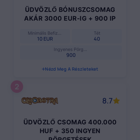
ÜDVÖZLŐ BÓNUSZCSOMAG
Részletek Elrejtése
AKÁR 3000 EUR-IG + 900 IP
Minimális Befizetés
Tét
10 EUR
40
Ingyenes Pörgetések
900
Nézd Meg A Részleteket
2
Max. bónusz
3 000 EUR
8.7
IP nyerőgép
Gates of Olympus 1000, Sweet Bonanza 1000,
Coin Win: Hold The Spin
Maximális Tét
ÜDVÖZLŐ CSOMAG 400.000
5 EUR
HUF + 350 INGYEN
PÖRGETÉSEK