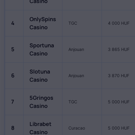
Casino
OnlySpins
4
TGC
4 000 HUF
Casino
Sportuna
5
Anjouan
3 865 HUF
Casino
Slotuna
6
Anjouan
3 870 HUF
Casino
5Gringos
7
TGC
5 000 HUF
Casino
Librabet
8
Curacao
5 000 HUF
Casino