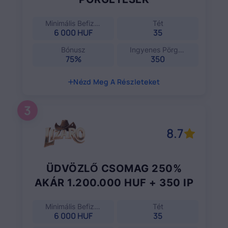
Minimális Befizetés
Tét
6 000 HUF
35
Bónusz
Ingyenes Pörgetések
GGBet Casino
75%
350
Részletek Elrejtése
Nézd Meg A Részleteket
3
Max. bónusz
400 000 HUF
8.7
IP nyerőgép
Cash of Egypt
Maximális Tét
2 000 HUF
ÜDVÖZLŐ CSOMAG 250%
AKÁR 1.200.000 HUF + 350 IP
Minimális Befizetés
Tét
6 000 HUF
35