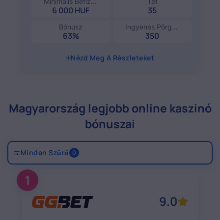
Minimális Befizetés
Tét
6 000 HUF
35
Bónusz
Ingyenes Pörgetések
63%
350
Nézd Meg A Részleteket
Részletek Elrejtése
Max. bónusz
1 200 000 HUF
Magyarország legjobb online kaszinó
További bónusz
1 Bonus Crab
bónuszai
Maximális Tét
2 000 HUF
Minden Szűrő
0
1
9.0