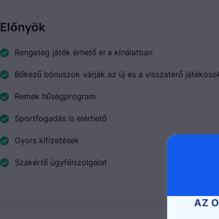
Előnyök
Rengeteg játék érhető el a kínálatban
Bőkezű bónuszok várják az új és a visszatérő játékoso
Remek hűségprogram
Sportfogadás is elérhető
Gyors kifizetések
Szakértő ügyfélszolgálat
AZ 