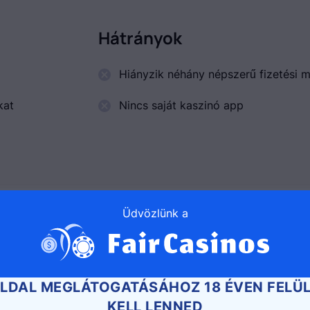
Hátrányok
Hiányzik néhány népszerű fizetési 
kat
Nincs saját kaszinó app
Üdvözlünk a
OLDAL MEGLÁTOGATÁSÁHOZ 18 ÉVEN FELÜL
KELL LENNED