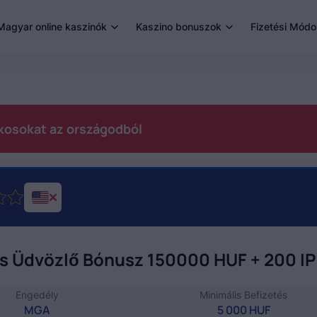
Magyar online kaszinók
Kaszino bonuszok
Fizetési Módo
ékosokat az országodból
 Üdvözlő Bónusz 150000 HUF + 200 IP
Engedély
Minimális Befizetés
MGA
5 000 HUF