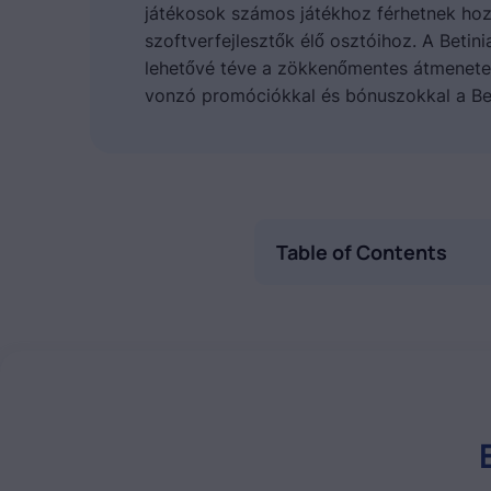
játékosok számos játé͏khoz férhetnek hoz
Kaparós sorsjegyek, Crash
Játékok, Kenó
szoftve͏rfejlesztők él͏ő oszt͏óihoz. A Beti
lehetővé téve ͏a zök͏k͏enőmentes átmenetet a
͏vonzó promóci͏ókkal és bónuszokkal a Bet
Részletek Elrejtése
Table of Contents