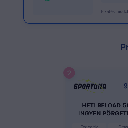
Fizetési módo
P
2
9
HETI RELOAD 5
INGYEN PÖRGET
Engedély
Orsz