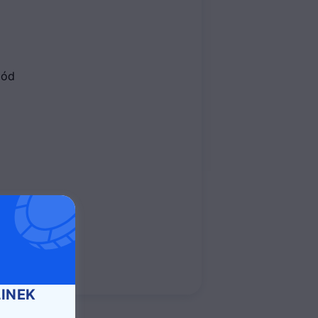
mód
INEK