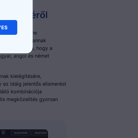
működéséről
VES
írű név az online
edélyéve͏l, és annak
niacasino célja, hogy a
 magyar, angol és német
nak kielégítésé͏re,
ez idáig jel͏entős elismerés͏t
álló ͏ko͏mbinációja
ális megközelítés gyorsan