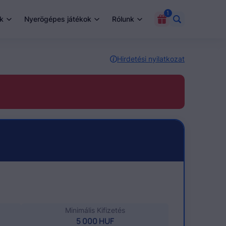
1
k
Nyerögépes játékok
Rólunk
Hirdetési nyilatkozat
Minimális Kifizetés
5 000 HUF